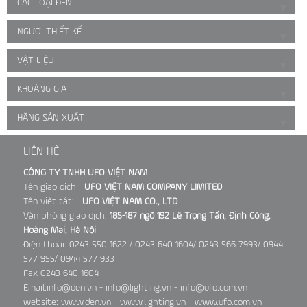
CÁC LOẠI ĐÈN
▼
NGƯỜI THIẾT KẾ
▼
VẬT LIỆU
▼
KHOẢNG GIÁ
▼
HÃNG SẢN XUẤT
▼
LIÊN HỆ
CÔNG TY TNHH UFO VIỆT NAM
.
Tên giao dịch
UFO VIỆT NAM COMPANY LIMITED
Tên viết tắt:
UFO VIỆT NAM CO., LTD
Văn phòng giao dịch:
185-187 ngõ 192 Lê Trọng Tấn, Định Công,
Hoàng Mai, Hà Nội
Điện thoại: 0243 550 1622 / 0243 640 1604/ 0243 566 7993/ 0944
577 955/ 0944 577 933
Fax 0243 640 1604
Email:info@den.vn - info@lighting.vn - info@ufo.com.vn
website: www.den.vn - www.lighting.vn - www.ufo.com.vn -