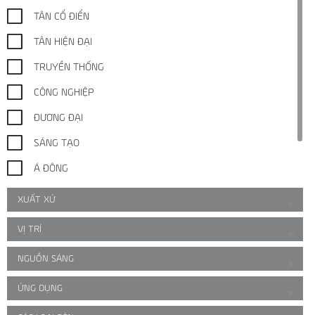
TÂN CỔ ĐIỂN
TÂN HIỆN ĐẠI
TRUYỀN THỐNG
CÔNG NGHIỆP
ĐƯƠNG ĐẠI
SÁNG TẠO
Á ĐÔNG
TRUYỀN CẢM HỨNG
XUẤT XỨ
▼
THEO YÊU CẦU
VỊ TRÍ
▼
NGUỒN SÁNG
▼
ỨNG DỤNG
▼