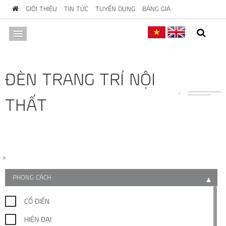
GIỚI THIỆU
TIN TỨC
TUYỂN DỤNG
BẢNG GIÁ
MENU
ĐÈN TRANG TRÍ NỘI
THẤT
«
»
PHONG CÁCH
▼
CỔ ĐIỂN
HIỆN ĐẠI